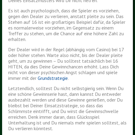
Deines Einsatzmusters wird Dir nicht helfen.
Es ist auch psychologisch, dass die Spieler es vorziehen,
gegen den Dealer zu verlieren, anstatt pleite zu sein. Das
Stehen auf 16 ist ein großartiges Beispiel dafür, da Spieler
es normalerweise vorziehen, im Gegensatz zu einem
Treffer zu stehen, um die Chance auf eine höhere Zahl zu
erhalten.
Der Dealer wird in der Regel (abhängig vom Casino) bei 17
oder höher stehen. Warte also nicht, bis der Dealer pleite
geht, um zu gewinnen – Du solltest tatsächlich bei 16
HITEN, da dies Deine Gewinnchancen erhöht. Lass Dich
nicht von dieser psychischen Angst schlagen und spiele
immer mit der
Grundstrategie
.
Letztendlich, solltest Du nicht selbstgierig sein. Wenn Du
eine schöne Gewinnserie hast, dann kannst Du entweder
ausbezahlt werden und diese Gewinne genießen, oder Du
bleibst bei Deiner Einsatzstrategie, so dass das
Schlimmste eintrifft, und Du wirst die Gewinnschwelle
erreichen. Denk immer daran, dass Glücksspiel
Unterhaltung ist und Du niemals mehr spielen solltest, als
Du verlieren könntest.