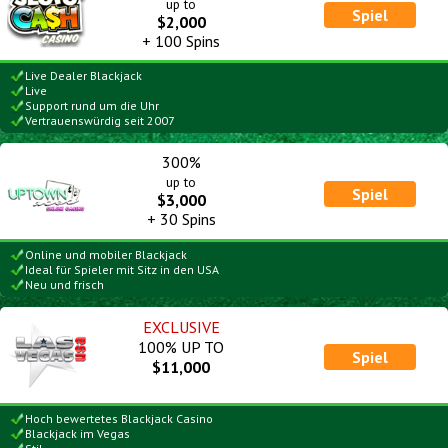
up to
Spiel
$
2,000
+ 100 Spins
Live Dealer Blackjack
Live
Support rund um die Uhr
Vertrauenswürdig seit 2007
300%
up to
Spiel
$
3,000
+ 30 Spins
Online und mobiler Blackjack
Ideal für Spieler mit Sitz in den USA
Neu und frisch
EXCLUSIVE
100% UP TO
Spiel
$11,000
Hoch bewertetes Blackjack Casino
Blackjack im Vegas