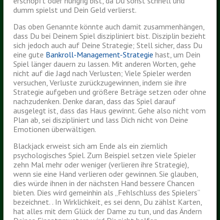
erschöpft oder hungrig bist, da Du sonst schnell und
dumm spielst und Dein Geld verlierst.
Das oben Genannte könnte auch damit zusammenhängen,
dass Du bei Deinem Spiel diszipliniert bist. Disziplin bezieht
sich jedoch auch auf Deine Strategie; Stell sicher, dass Du
eine gute
Bankroll-Management-Strategie
hast, um Dein
Spiel länger dauern zu lassen. Mit anderen Worten, gehe
nicht auf die Jagd nach Verlusten; Viele Spieler werden
versuchen, Verluste zurückzugewinnen, indem sie ihre
Strategie aufgeben und größere Beträge setzen oder ohne
nachzudenken. Denke daran, dass das Spiel darauf
ausgelegt ist, dass das Haus gewinnt. Gehe also nicht vom
Plan ab, sei diszipliniert und lass Dich nicht von Deine
Emotionen überwältigen.
Blackjack erweist sich am Ende als ein ziemlich
psychologisches Spiel. Zum Beispiel setzen viele Spieler
zehn Mal mehr oder weniger (verlieren ihre Strategie),
wenn sie eine Hand verlieren oder gewinnen. Sie glauben,
dies würde ihnen in der nächsten Hand bessere Chancen
bieten. Dies wird gemeinhin als „Fehlschluss des Spielers“
bezeichnet. . In Wirklichkeit, es sei denn, Du zählst Karten,
hat alles mit dem Glück der Dame zu tun, und das Ändern