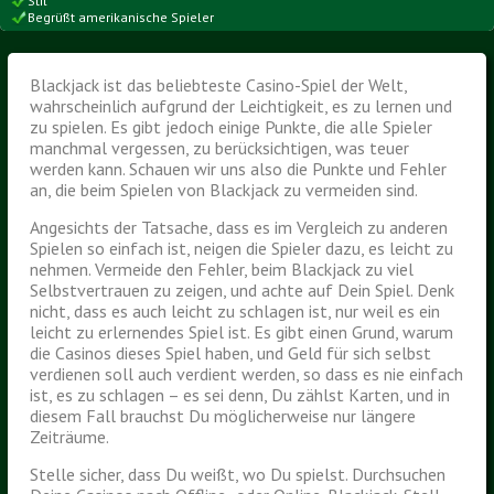
Stil
Begrüßt amerikanische Spieler
Blackjack ist das beliebteste Casino-Spiel der Welt,
wahrscheinlich aufgrund der Leichtigkeit, es zu lernen und
zu spielen. Es gibt jedoch einige Punkte, die alle Spieler
manchmal vergessen, zu berücksichtigen, was teuer
werden kann. Schauen wir uns also die Punkte und Fehler
an, die beim Spielen von Blackjack zu vermeiden sind.
Angesichts der Tatsache, dass es im Vergleich zu anderen
Spielen so einfach ist, neigen die Spieler dazu, es leicht zu
nehmen. Vermeide den Fehler, beim Blackjack zu viel
Selbstvertrauen zu zeigen, und achte auf Dein Spiel. Denk
nicht, dass es auch leicht zu schlagen ist, nur weil es ein
leicht zu erlernendes Spiel ist. Es gibt einen Grund, warum
die Casinos dieses Spiel haben, und Geld für sich selbst
verdienen soll auch verdient werden, so dass es nie einfach
ist, es zu schlagen – es sei denn, Du zählst Karten, und in
diesem Fall brauchst Du möglicherweise nur längere
Zeiträume.
Stelle sicher, dass Du weißt, wo Du spielst. Durchsuchen