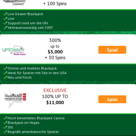
+ 100 Spins
Live Dealer Blackjack
Live
Support rund um die Uhr
Vertrauenswürdig seit 2007
300%
up to
Spiel
$
3,000
+ 30 Spins
Online und mobiler Blackjack
Ideal für Spieler mit Sitz in den USA
Neu und frisch
EXCLUSIVE
100% UP TO
Spiel
$11,000
Hoch bewertetes Blackjack Casino
Blackjack im Vegas
Stil
Begrüßt amerikanische Spieler