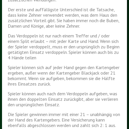
Der erste und auffälligste Unterschied ist die Tatsache,
dass keine Zehner verwendet werden, was dem Haus den
zusätzlichen Vorteil gibt. Sie haben immer noch die Buben,
Damen und Könige, aber keine Zehner.
Das Verdoppeln ist nur nach einem Treffer und / oder
einem Split erlaubt – mit jeder Karte und Hand. Wenn sich
der Spieler verdoppelt, muss er den ursprünglich zu Beginn
getätigten Einsatz verdoppeln. Spieler können auch bis zu
4 Hände teilen
Spieler können sich auf jeder Hand gegen den Kartengeber
ergeben, außer wenn der Kartengeber Blackjack oder 21
bekommt. Wenn sie aufgeben, bekommen sie die Hälfte
ihres Einsatzes zurück.
Spieler können auch nach dem Verdoppeln aufgeben, was
ihnen den doppelten Einsatz zurückgibt, aber sie verlieren
den ursprünglichen Einsatz.
Die Spieler gewinnen immer mit einer 21 – unabhängig von
der Hand des Kartengebers. Eine Versicherung kann
ebenfalls abgeschlossen werden und zahlt sich 2: 1 aus.