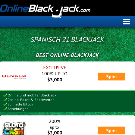
SPANISCH 21 BLACKJACK
BEST ONLINE BLACKJACK
EXCLUSIVE
100% UP TO
Spiel
$3,000
Online und mobiler Blackjack
Casino, Poker & Sportwetten
Schnelle Bitcoin
Abhebungen
200%
up to
Spiel
$
2,000