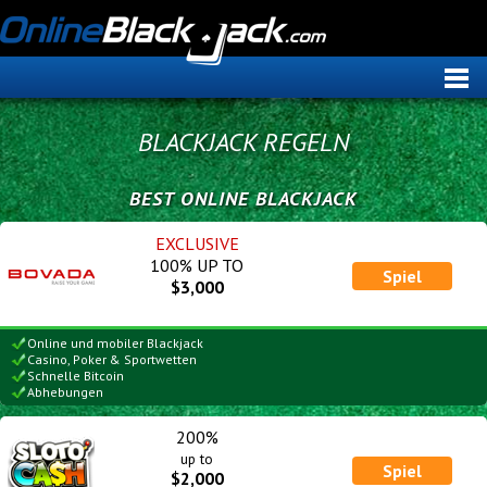
BLACKJACK REGELN
BEST ONLINE BLACKJACK
EXCLUSIVE
100% UP TO
Spiel
$3,000
Online und mobiler Blackjack
Casino, Poker & Sportwetten
Schnelle Bitcoin
Abhebungen
200%
up to
Spiel
$
2,000