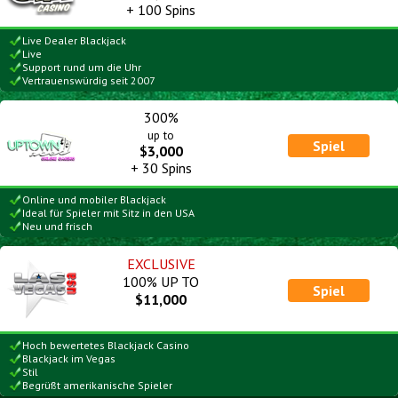
+ 100 Spins
Live Dealer Blackjack
Live
Support rund um die Uhr
Vertrauenswürdig seit 2007
300%
up to
Spiel
$
3,000
+ 30 Spins
Online und mobiler Blackjack
Ideal für Spieler mit Sitz in den USA
Neu und frisch
EXCLUSIVE
100% UP TO
Spiel
$11,000
Hoch bewertetes Blackjack Casino
Blackjack im Vegas
Stil
Begrüßt amerikanische Spieler