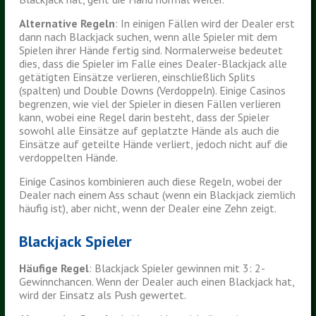
Alternative Regeln
: In einigen Fällen wird der Dealer erst
dann nach Blackjack suchen, wenn alle Spieler mit dem
Spielen ihrer Hände fertig sind. Normalerweise bedeutet
dies, dass die Spieler im Falle eines Dealer-Blackjack alle
getätigten Einsätze verlieren, einschließlich Splits
(spalten) und Double Downs (Verdoppeln). Einige Casinos
begrenzen, wie viel der Spieler in diesen Fällen verlieren
kann, wobei eine Regel darin besteht, dass der Spieler
sowohl alle Einsätze auf geplatzte Hände als auch die
Einsätze auf geteilte Hände verliert, jedoch nicht auf die
verdoppelten Hände.
Einige Casinos kombinieren auch diese Regeln, wobei der
Dealer nach einem Ass schaut (wenn ein Blackjack ziemlich
häufig ist), aber nicht, wenn der Dealer eine Zehn zeigt.
Blackjack Spieler
Häufige Regel
: Blackjack Spieler gewinnen mit 3: 2-
Gewinnchancen. Wenn der Dealer auch einen Blackjack hat,
wird der Einsatz als Push gewertet.