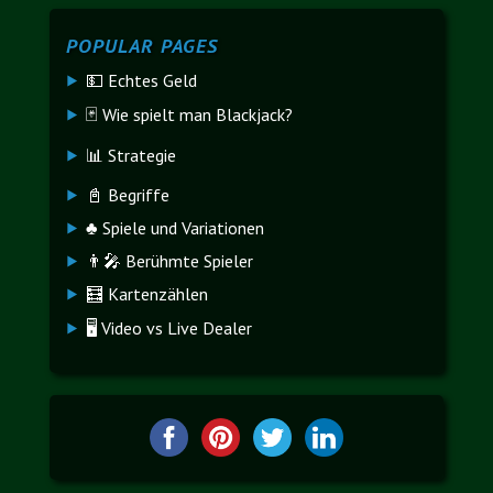
POPULAR PAGES
💵 Echtes Geld
🃏 Wie spielt man Blackjack?
📊 Strategie
📓 Begriffe
♣️ Spiele und Variationen
👨‍🎤 Berühmte Spieler
🧮 Kartenzählen
🖥️ Video vs Live Dealer