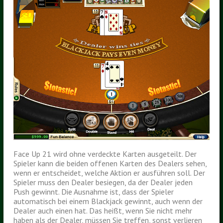
Face Up 21 wird ohne verdeckte Karten ausgeteilt. Der
Spieler kann die beiden offenen Karten des Dealers sehen,
wenn er entscheidet, welche Aktion er ausführen soll. Der
Spieler muss den Dealer besiegen, da der Dealer jeden
Push gewinnt. Die Ausnahme ist, dass der Spieler
automatisch bei einem Blackjack gewinnt, auch wenn der
Dealer auch einen hat. Das heißt, wenn Sie nicht mehr
haben als der Dealer, müssen Sie treffen, sonst verlieren