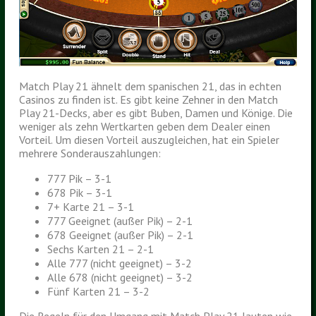
Match Play 21 ähnelt dem spanischen 21, das in echten
Casinos zu finden ist. Es gibt keine Zehner in den Match
Play 21-Decks, aber es gibt Buben, Damen und Könige. Die
weniger als zehn Wertkarten geben dem Dealer einen
Vorteil. Um diesen Vorteil auszugleichen, hat ein Spieler
mehrere Sonderauszahlungen:
777 Pik – 3-1
678 Pik – 3-1
7+ Karte 21 – 3-1
777 Geeignet (außer Pik) – 2-1
678 Geeignet (außer Pik) – 2-1
Sechs Karten 21 – 2-1
Alle 777 (nicht geeignet) – 3-2
Alle 678 (nicht geeignet) – 3-2
Fünf Karten 21 – 3-2