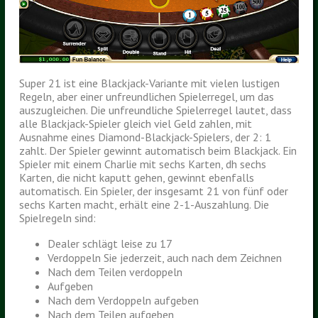
Super 21 ist eine Blackjack-Variante mit vielen lustigen
Regeln, aber einer unfreundlichen Spielerregel, um das
auszugleichen. Die unfreundliche Spielerregel lautet, dass
alle Blackjack-Spieler gleich viel Geld zahlen, mit
Ausnahme eines Diamond-Blackjack-Spielers, der 2: 1
zahlt. Der Spieler gewinnt automatisch beim Blackjack. Ein
Spieler mit einem Charlie mit sechs Karten, dh sechs
Karten, die nicht kaputt gehen, gewinnt ebenfalls
automatisch. Ein Spieler, der insgesamt 21 von fünf oder
sechs Karten macht, erhält eine 2-1-Auszahlung. Die
Spielregeln sind:
Dealer schlägt leise zu 17
Verdoppeln Sie jederzeit, auch nach dem Zeichnen
Nach dem Teilen verdoppeln
Aufgeben
Nach dem Verdoppeln aufgeben
Nach dem Teilen aufgeben