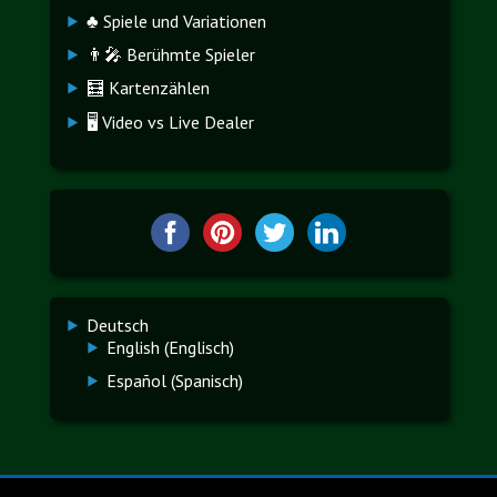
♣️ Spiele und Variationen
👨‍🎤 Berühmte Spieler
🧮 Kartenzählen
🖥️ Video vs Live Dealer
Deutsch
English
(
Englisch
)
Español
(
Spanisch
)