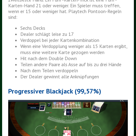
Karten-Hand 21 oder weniger. Ein Spieler muss treffen,
wenn er 15 oder weniger hat. Playtech Pontoon-Regeln
sind:
Sechs Decks
Dealer schlägt leise zu 17
Verdoppel bei jeder Kartenkombination
Wenn eine Verdopplung weniger als 15 Karten ergibt,
muss eine weitere Karte gezogen werden
Hit nach dem Double Down
Teilen andere Paare als Asse auf bis zu drei Hände
Nach dem Teilen verdoppeln
Der Dealer gewinnt alle Anknüpfungen
Progressiver Blackjack (99,57%)