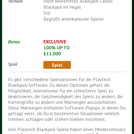
Vorteile
Hoch bewertetes Blackjack Casino
Blackjack im Vegas
Stil
Begrüßt amerikanische Spieler
Bonus
EXCLUSIVE
100% UP TO
$11,000
Spiel
Spiel
Es gibt verschiedene Spieloptionen für die Playtech
Blackjack-Software. Zu diesen Optionen gehört die
Möglichkeit, Animationen für ein schnelleres Spiel zu
deaktivieren, die Geschwindigkeit des Spiels zu ändern, die
Kartengröße zu ändern und Warnungen auszuschalten.
Diese Warnungen enthalten Software-Popups, in denen Du
gefragt wirst, ob Du in bestimmten Situationen wirklich
trennen, schlagen oder stehen bleiben möchtest.
Alle Playtech Blackjack-Spiele haben einen Mindesteinsatz