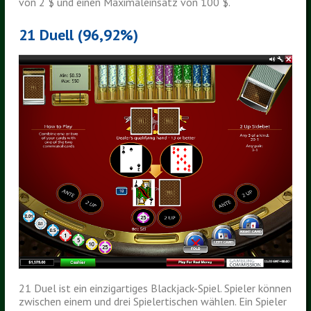
von 2 $ und einen Maximaleinsatz von 100 $.
21 Duell (96,92%)
21 Duel ist ein einzigartiges Blackjack-Spiel. Spieler können
zwischen einem und drei Spielertischen wählen. Ein Spieler