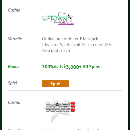
Casino
Vorteile
Online und mobiler Blackjack
Ideal für Spieler mit Sitz in den USA
Neu und frisch
Bonus
300%
up to
$
3,000
+ 30 Spins
Spiel
Spiel
Casino