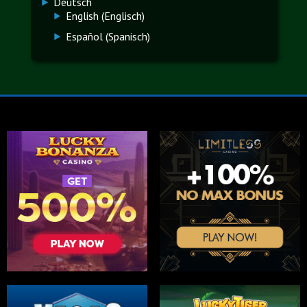
Deutsch
English
(
Englisch
)
Español
(
Spanisch
)