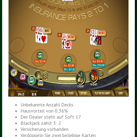
Unbekannte Anzahl Decks
Hausvorteil von 0,36%
Der Dealer steht auf Soft 17
Blackjack zahlt 3: 2
Versicherung vorhanden
Verdoppeln Sie zwei beliebige Karten