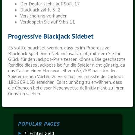
Der Dealer steht auf Soft 17
Blackjack zahlt 3: 2
Versicherung vorhanden
Verdoppeln Sie auf 9 bis 11
Progressive Blackjack Sidebet
Es sollte beachtet werden, dass es im Progressive
Blackjack-Spiel einen Nebeneinsatz gibt, mit dem Sie Ihr
Glück für den Jackpot-Preis testen können. Die geschätzte
Rendite dieses Jackpots ist für die Spieler nicht günstig, da
das Casino einen Hausvorteil von 67,75% hat. Um den
Spielern einen Vorteil zu verschaffen, müsste der Jackpot
180.209 USD erreichen. Es ist unnötig zu erwähnen, dass
die Chancen bei dieser Nebenwette definitiv nicht zu Ihren
Gunsten stehen.
POPULAR PAGES
💵 Echtes Geld