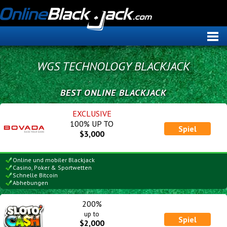
WGS TECHNOLOGY BLACKJACK
BEST ONLINE BLACKJACK
EXCLUSIVE
100% UP TO
Spiel
$3,000
Online und mobiler Blackjack
Casino, Poker & Sportwetten
Schnelle Bitcoin
Abhebungen
200%
up to
Spiel
$
2,000