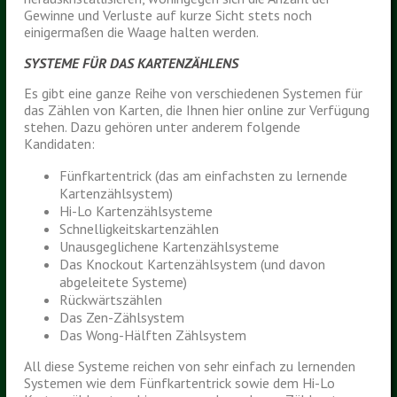
Gewinne und Verluste auf kurze Sicht stets noch
einigermaßen die Waage halten werden.
SYSTEME FÜR DAS KARTENZÄHLENS
Es gibt eine ganze Reihe von verschiedenen Systemen für
das Zählen von Karten, die Ihnen hier online zur Verfügung
stehen. Dazu gehören unter anderem folgende
Kandidaten:
Fünfkartentrick (das am einfachsten zu lernende
Kartenzählsystem)
Hi-Lo Kartenzählsysteme
Schnelligkeitskartenzählen
Unausgeglichene Kartenzählsysteme
Das Knockout Kartenzählsystem (und davon
abgeleitete Systeme)
Rückwärtszählen
Das Zen-Zählsystem
Das Wong-Hälften Zählsystem
All diese Systeme reichen von sehr einfach zu lernenden
Systemen wie dem Fünfkartentrick sowie dem Hi-Lo