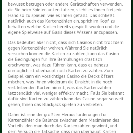
bewusst betrügen oder andere Gerätschaften verwenden,
die Sie beim Spielen unterstützen, steht es Ihnen frei jede
Hand so zu spielen, wie es Ihnen gefällt. Das schließt
natürlich auch das Kartenzählen ein, sprich im Kopf zu
behalten welche Karten bereits gespielt wurden und die
eigene Spielweise auf Basis dieses Wissens anzupassen.
Das bedeutet aber nicht, dass sich Casinos nicht trotzdem
gegen Kartenzähler wehren. Während Sie natürlich
versuchen können die Karten zu zählen, kann das Casino
die Bedingungen für Ihre Bemühungen drastisch
erschweren, was dazu führen kann, dass es nahezu
unmöglich ist überhaupt noch Karten zu zählen. Zum
Beispiel kann ein vorsichtiges Casino die Decks öfters
mischen, was Ihnen wiederum die Einsicht in die noch
verbleibenden Karten nimmt, was das Kartenzählen
letztendlich viel weniger effektiv macht. Falls Sie bekannt
dafür sind Karten zu zählen kann das Casino sogar so weit
gehen, Ihnen das Blackjack spielen zu verbieten.
Daher ist eine der größten Herausforderungen für
Kartenzähler die Balance zwischen dem Maximieren des
Vorteils, den man durch das Kartenzählen gewinnt, und
dem Versuch die Tatsache, dass man überhaupt Karten