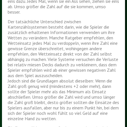
eins dazu. Jedes Mal, wenn sie ein Ass sehen, ziehen sie eins
ab. Umso größer die Zahl auf die sie kommen, umso
besser.
Der tatsächliche Unterschied zwischen
Kartenzählsystemen besteht darin, wie die Spieler die
zusätzlich erhaltenen Informationen verwenden um ihre
Wetten zu verändern. Manche Ratgeber empfehlen, den
Wetteinsatz jedes Mal zu verdoppeln, wenn ihre Zahl eine
gewisse Grenze überschreitet, wohingegen andere
empfehlen, den Wetteinsatz direkt von der Zahl selbst
abhängig zu machen. Viele Systeme versuchen die Verluste
bei relativ miesen Decks dadurch zu verkleinern, dass dem
Spieler empfohlen wird ab einer gewissen negativen Zahl
aus dem Spiel auszuscheiden.
Jedoch sind die Grundlagen absolut dieselben: Wenn die
Zahl groß genug wird (mindestens +2 oder mehr), dann
sollte der Spieler mehr als das Minimum als Einsatz
abschließen. Umso größer die Zahl wird und umso länger
die Zahl groß bleibt, desto größer sollten die Einsätze des
Spielers ausfallen, aber nur bis zu einem Punkt hin, bei dem
sich der Spieler noch wohl fühlt so viel Geld auf eine
einzelne Hand zu wetten.