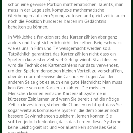
schon eine gewisse Portion mathematischen Talents, man
muss in der Lage sein, komplexe mathematische
Gleichungen auf dem Sprung zu lösen und gleichzeitig auch
noch die Position hunderter Karten im Gedächtnis
behalten zu können.
In Wirklichkeit funktioniert das Kartenzählen aber ganz
anders und trägt sicherlich nicht denselben Beigeschmack
wie es uns in Film und TV weisgemacht werden soll.
Tatsächlich garantiert das Kartenzählen nicht dass ein
Spieler in kürzester Zeit viel Geld gewinnt. Stattdessen
wird die Technik des Kartenzählens nur dazu verwendet,
um den Spielern denselben kleinen Vorteil zu verschaffen,
über den normalerweise die Casinos verfügen. Auf der
anderen Seite gibt es auch eine gute Nachricht: Man muss
kein Genie sein um Karten zu zählen. Die meisten
Menschen können einfache Kartenzählsysteme in
kürzester Zeit lernen und wenn Sie bereit sind die nötige
Zeit zu investieren, stehen die Chancen recht gut dass Sie
sogar weitaus komplexere System, die dem Spieler noch
bessere Gewinnchancen zusichern, lernen können. Sie
sollten jedoch bedenken, dass das Lernen dieser Systeme
keine Leichtigkeit ist und vor allem kein schnelles Geld
garantiert.