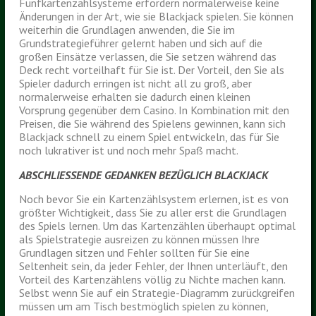
Fünfkartenzählsysteme erfordern normalerweise keine
Änderungen in der Art, wie sie Blackjack spielen. Sie können
weiterhin die Grundlagen anwenden, die Sie im
Grundstrategieführer gelernt haben und sich auf die
großen Einsätze verlassen, die Sie setzen während das
Deck recht vorteilhaft für Sie ist. Der Vorteil, den Sie als
Spieler dadurch erringen ist nicht all zu groß, aber
normalerweise erhalten sie dadurch einen kleinen
Vorsprung gegenüber dem Casino. In Kombination mit den
Preisen, die Sie während des Spielens gewinnen, kann sich
Blackjack schnell zu einem Spiel entwickeln, das für Sie
noch lukrativer ist und noch mehr Spaß macht.
ABSCHLIESSENDE GEDANKEN BEZÜGLICH BLACKJACK
Noch bevor Sie ein Kartenzählsystem erlernen, ist es von
größter Wichtigkeit, dass Sie zu aller erst die Grundlagen
des Spiels lernen. Um das Kartenzählen überhaupt optimal
als Spielstrategie ausreizen zu können müssen Ihre
Grundlagen sitzen und Fehler sollten für Sie eine
Seltenheit sein, da jeder Fehler, der Ihnen unterläuft, den
Vorteil des Kartenzählens völlig zu Nichte machen kann.
Selbst wenn Sie auf ein Strategie-Diagramm zurückgreifen
müssen um am Tisch bestmöglich spielen zu können,