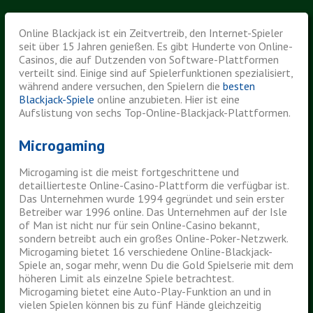
Online Blackjack ist ein Zeitvertreib, den Internet-Spieler
seit über 15 Jahren genießen. Es gibt Hunderte von Online-
Casinos, die auf Dutzenden von Software-Plattformen
verteilt sind. Einige sind auf Spielerfunktionen spezialisiert,
während andere versuchen, den Spielern die
besten
Blackjack-Spiele
online anzubieten. Hier ist eine
Aufslistung von sechs Top-Online-Blackjack-Plattformen.
Microgaming
Microgaming ist die meist fortgeschrittene und
detaillierteste Online-Casino-Plattform die verfügbar ist.
Das Unternehmen wurde 1994 gegründet und sein erster
Betreiber war 1996 online. Das Unternehmen auf der Isle
of Man ist nicht nur für sein Online-Casino bekannt,
sondern betreibt auch ein großes Online-Poker-Netzwerk.
Microgaming bietet 16 verschiedene Online-Blackjack-
Spiele an, sogar mehr, wenn Du die Gold Spielserie mit dem
höheren Limit als einzelne Spiele betrachtest.
Microgaming bietet eine Auto-Play-Funktion an und in
vielen Spielen können bis zu fünf Hände gleichzeitig