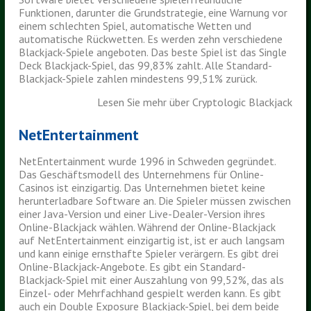
Funktionen, darunter die Grundstrategie, eine Warnung vor
einem schlechten Spiel, automatische Wetten und
automatische Rückwetten. Es werden zehn verschiedene
Blackjack-Spiele angeboten. Das beste Spiel ist das Single
Deck Blackjack-Spiel, das 99,83% zahlt. Alle Standard-
Blackjack-Spiele zahlen mindestens 99,51% zurück.
Lesen Sie mehr über Cryptologic Blackjack
NetEntertainment
NetEntertainment wurde 1996 in Schweden gegründet.
Das Geschäftsmodell des Unternehmens für Online-
Casinos ist einzigartig. Das Unternehmen bietet keine
herunterladbare Software an. Die Spieler müssen zwischen
einer Java-Version und einer Live-Dealer-Version ihres
Online-Blackjack wählen. Während der Online-Blackjack
auf NetEntertainment einzigartig ist, ist er auch langsam
und kann einige ernsthafte Spieler verärgern. Es gibt drei
Online-Blackjack-Angebote. Es gibt ein Standard-
Blackjack-Spiel mit einer Auszahlung von 99,52%, das als
Einzel- oder Mehrfachhand gespielt werden kann. Es gibt
auch ein Double Exposure Blackjack-Spiel, bei dem beide