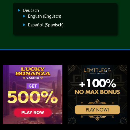
Deutsch
English
(
Englisch
)
Español
(
Spanisch
)