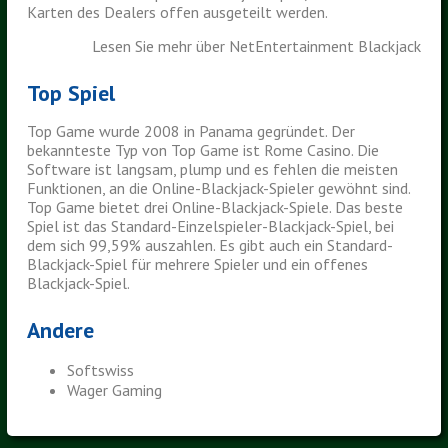
Karten des Dealers offen ausgeteilt werden.
Lesen Sie mehr über NetEntertainment Blackjack
Top Spiel
Top Game wurde 2008 in Panama gegründet. Der
bekannteste Typ von Top Game ist Rome Casino. Die
Software ist langsam, plump und es fehlen die meisten
Funktionen, an die Online-Blackjack-Spieler gewöhnt sind.
Top Game bietet drei Online-Blackjack-Spiele. Das beste
Spiel ist das Standard-Einzelspieler-Blackjack-Spiel, bei
dem sich 99,59% auszahlen. Es gibt auch ein Standard-
Blackjack-Spiel für mehrere Spieler und ein offenes
Blackjack-Spiel.
Andere
Softswiss
Wager Gaming