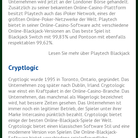
Unternehmen wird jetzt an der Londoner Börse gehandelt.
Zusätzlich zu seiner bekannten Online-Casino-Plattform
besitzt Playtech auch das iPoker Network, eines der
größten Online-Poker-Netzwerke der Welt. Playtech
bietet in seiner Online-Casino-Software acht verschiedene
Online-Blackjack-Versionen an. Das beste Spiel ist
Blackjack Switch mit 99,83% und Pontoon mit ebenfalls
respektablen 99,62%.
Lesen Sie mehr über Playtech Blackjack
Cryptlogic
Cryptlogic wurde 1995 in Toronto, Ontario, gegründet. Das
Unternehmen zog später nach Dublin, Irland. Cryptologic
war einst ein Kraftpaket in der Online-Casino-Branche. Das
Unternehmen, das manchmal als Wagerlogic bezeichnet
wird, hat bessere Zeiten gesehen. Das Unternehmen ist
immer noch ein legitimer Betrieb, der Spieler unter ihrer
Marke Intercasino pünktlich bezahlt. Cryptologic bietet
einige der besten Online-Blackjack-Spiele der Welt.
Cryptologic bietet einen klassischen Software Stil und eine
modernere Version von Spielen. Die Online-Blackjack-
Software bietet verschiedene spielerfreundliche