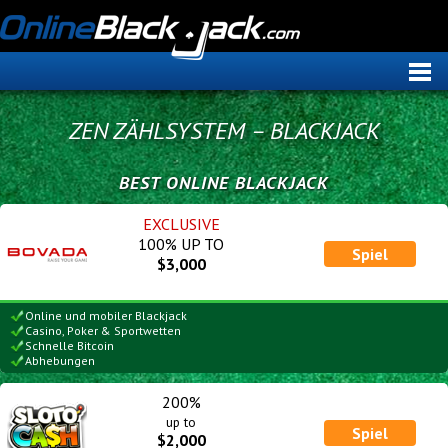
ZEN ZÄHLSYSTEM – BLACKJACK
BEST ONLINE BLACKJACK
EXCLUSIVE
100% UP TO
Spiel
$3,000
Online und mobiler Blackjack
Casino, Poker & Sportwetten
Schnelle Bitcoin
Abhebungen
200%
up to
Spiel
$
2,000