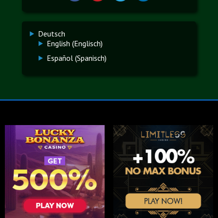
Deutsch
English
(
Englisch
)
Español
(
Spanisch
)