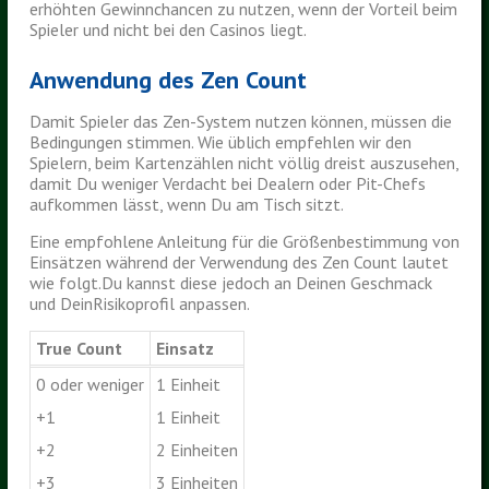
erhöhten Gewinnchancen zu nutzen, wenn der Vorteil beim
Spieler und nicht bei den Casinos liegt.
Anwendung des Zen Count
Damit Spieler das Zen-System nutzen können, müssen die
Bedingungen stimmen. Wie üblich empfehlen wir den
Spielern, beim Kartenzählen nicht völlig dreist auszusehen,
damit Du weniger Verdacht bei Dealern oder Pit-Chefs
aufkommen lässt, wenn Du am Tisch sitzt.
Eine empfohlene Anleitung für die Größenbestimmung von
Einsätzen während der Verwendung des Zen Count lautet
wie folgt.Du kannst diese jedoch an Deinen Geschmack
und DeinRisikoprofil anpassen.
True Count
Einsatz
0 oder weniger
1 Einheit
+1
1 Einheit
+2
2 Einheiten
+3
3 Einheiten